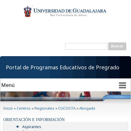
Pasar al
contenido
principal
Buscar
Formulario de
búsqueda
Portal de Programas Educativos de Pregrado
Se encuentra usted aquí
Inicio
»
Centros
»
Regionales
»
CUCOSTA
»
Abogado
ORIENTACIÓN E INFORMACIÓN
Aspirantes