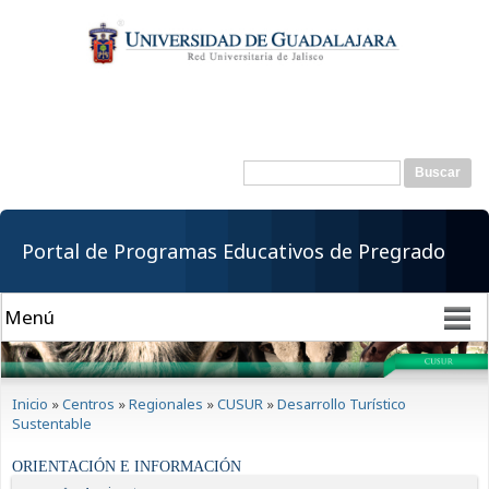
Pasar al
contenido
principal
Buscar
Formulario de
búsqueda
Portal de Programas Educativos de Pregrado
Se encuentra usted aquí
Inicio
»
Centros
»
Regionales
»
CUSUR
»
Desarrollo Turístico
Sustentable
ORIENTACIÓN E INFORMACIÓN