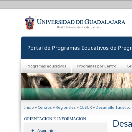
Portal de Programas Educativos de Preg
Programas educativos
Programas por Centro
Ce
Se encuentra usted aquí
Inicio
»
Centros
»
Regionales
»
CUSUR
»
Desarrollo Turístico
ORIENTACIÓN E INFORMACIÓN
Desa
Aspirantes