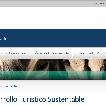
Red univer
Pasar al
contenido
principal
rado
ntros Universitarios
Áreas del Conocimiento
Universidad Virtual
 Sustentable
rrollo Turístico Sustentable