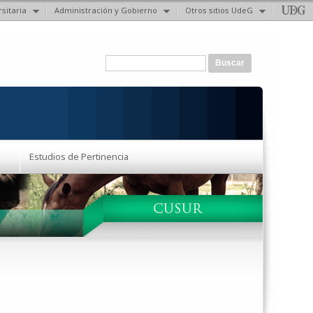
sitaria
Administración y Gobierno
Otros sitios UdeG
Formulario de búsqueda
Buscar
Estudios de Pertinencia