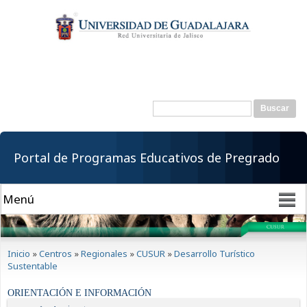
Pasar al
contenido
principal
Buscar
Formulario de
búsqueda
Portal de Programas Educativos de Pregrado
Se encuentra usted aquí
Inicio
»
Centros
»
Regionales
»
CUSUR
»
Desarrollo Turístico
Sustentable
ORIENTACIÓN E INFORMACIÓN