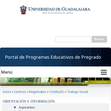
Pasar al
contenido
principal
Buscar
Formulario de
búsqueda
Portal de Programas Educativos de Pregrado
Se encuentra usted aquí
Inicio
»
Centros
»
Regionales
»
CUVALLES
»
Trabajo Social
ORIENTACIÓN E INFORMACIÓN
Aspirantes