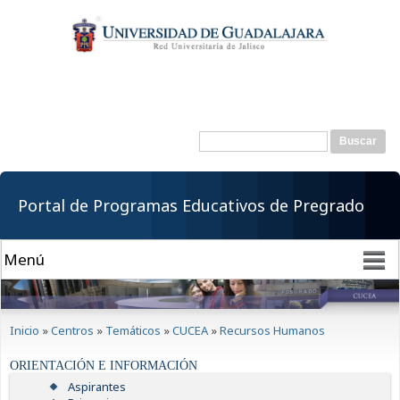
Pasar al
contenido
principal
Buscar
Formulario de
búsqueda
Portal de Programas Educativos de Pregrado
Se encuentra usted aquí
Inicio
»
Centros
»
Temáticos
»
CUCEA
»
Recursos Humanos
ORIENTACIÓN E INFORMACIÓN
Aspirantes