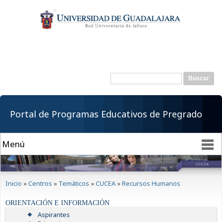
Pasar al
contenido
principal
Buscar
Formulario de
búsqueda
Portal de Programas Educativos de Pregrado
Se encuentra usted aquí
Inicio
»
Centros
»
Temáticos
»
CUCEA
»
Recursos Humanos
ORIENTACIÓN E INFORMACIÓN
Aspirantes