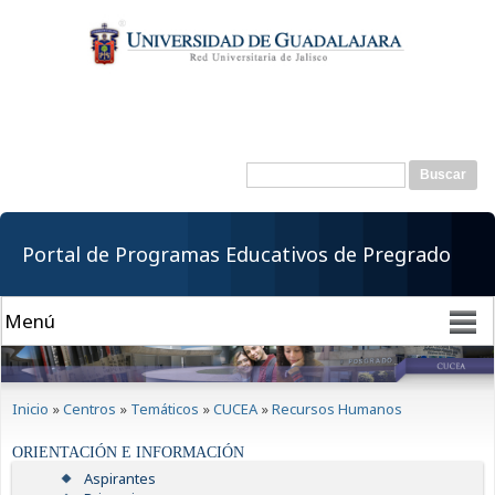
Pasar al
contenido
principal
Buscar
Formulario de
búsqueda
Portal de Programas Educativos de Pregrado
Se encuentra usted aquí
Inicio
»
Centros
»
Temáticos
»
CUCEA
»
Recursos Humanos
ORIENTACIÓN E INFORMACIÓN
Aspirantes