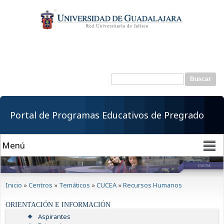
Pasar al
contenido
principal
Buscar
Formulario de
búsqueda
Portal de Programas Educativos de Pregrado
Se encuentra usted aquí
Inicio
»
Centros
»
Temáticos
»
CUCEA
»
Recursos Humanos
ORIENTACIÓN E INFORMACIÓN
Aspirantes