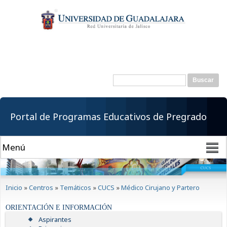
Pasar al
contenido
principal
Buscar
Formulario de
búsqueda
Portal de Programas Educativos de Pregrado
Se encuentra usted aquí
Inicio
»
Centros
»
Temáticos
»
CUCS
»
Médico Cirujano y Partero
ORIENTACIÓN E INFORMACIÓN
Aspirantes