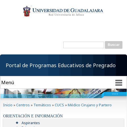
Pasar al
contenido
principal
Buscar
Formulario de
búsqueda
Portal de Programas Educativos de Pregrado
Se encuentra usted aquí
Inicio
»
Centros
»
Temáticos
»
CUCS
»
Médico Cirujano y Partero
ORIENTACIÓN E INFORMACIÓN
Aspirantes