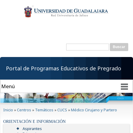
Pasar al
contenido
principal
Buscar
Formulario de
búsqueda
Portal de Programas Educativos de Pregrado
Se encuentra usted aquí
Inicio
»
Centros
»
Temáticos
»
CUCS
»
Médico Cirujano y Partero
ORIENTACIÓN E INFORMACIÓN
Aspirantes