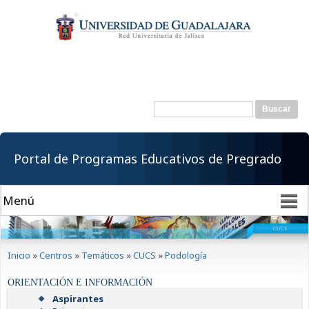
Pasar al
contenido
principal
Buscar
Formulario de
búsqueda
Portal de Programas Educativos de Pregrado
Se encuentra usted aquí
Inicio
»
Centros
»
Temáticos
»
CUCS
»
Podología
ORIENTACIÓN E INFORMACIÓN
Aspirantes