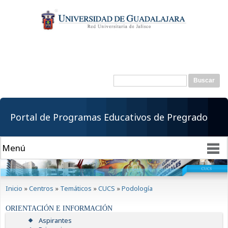
Pasar al
contenido
principal
Buscar
Formulario de
búsqueda
Portal de Programas Educativos de Pregrado
Se encuentra usted aquí
Inicio
»
Centros
»
Temáticos
»
CUCS
»
Podología
ORIENTACIÓN E INFORMACIÓN
Aspirantes