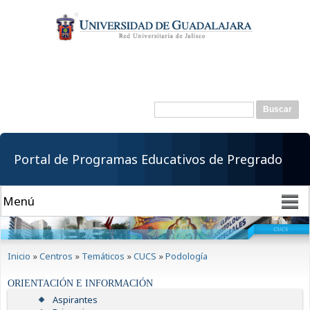
Pasar al
contenido
principal
Buscar
Formulario de
búsqueda
Portal de Programas Educativos de Pregrado
Se encuentra usted aquí
Inicio
»
Centros
»
Temáticos
»
CUCS
»
Podología
ORIENTACIÓN E INFORMACIÓN
Aspirantes