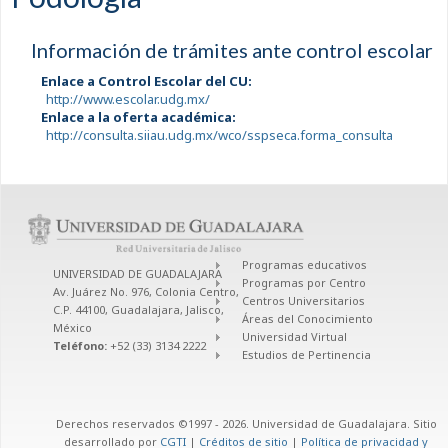
Información de trámites ante control escolar
Enlace a Control Escolar del CU:
http://www.escolar.udg.mx/
Enlace a la oferta académica:
http://consulta.siiau.udg.mx/wco/sspseca.forma_consulta
Programas educativos
UNIVERSIDAD DE GUADALAJARA
Programas por Centro
Av. Juárez No. 976, Colonia Centro,
Centros Universitarios
C.P. 44100, Guadalajara, Jalisco,
Áreas del Conocimiento
México
Universidad Virtual
Teléfono:
+52 (33) 3134 2222
Estudios de Pertinencia
Derechos reservados ©1997 - 2026. Universidad de Guadalajara. Sitio
desarrollado por
CGTI
|
Créditos de sitio
|
Política de privacidad y