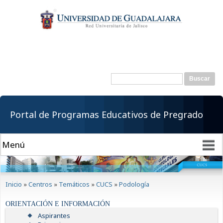
Pasar al
contenido
principal
Buscar
Formulario de
búsqueda
Portal de Programas Educativos de Pregrado
Se encuentra usted aquí
Inicio
»
Centros
»
Temáticos
»
CUCS
»
Podología
ORIENTACIÓN E INFORMACIÓN
Aspirantes