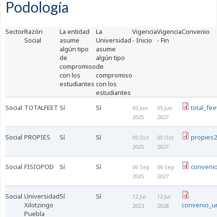
Podología
Sector
Razón
La entidad
La
Vigencia
Vigencia
Convenio
Social
asume
Universidad
- Inicio
- Fin
algún tipo
asume
de
algún tipo
compromiso
de
con los
compromiso
estudiantes
con los
estudiantes
Social
TOTALFEET
Sí
Sí
total_fe
05 Jun
05 Jun
2025
2027
Social
PROPIES
Sí
Sí
propies2
05 Oct
05 Oct
2025
2027
Social
FISIOPOD
Sí
Sí
convenio
06 Sep
06 Sep
2025
2027
Social
Universidad
Sí
Sí
12 Jul
12 Jul
Xilotzingo
convenio_un
2023
2028
Puebla