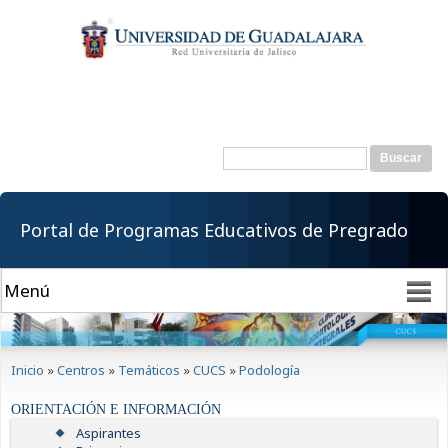
Pasar al
contenido
principal
Buscar
Formulario de
búsqueda
Portal de Programas Educativos de Pregrado
Se encuentra usted aquí
Inicio
»
Centros
»
Temáticos
»
CUCS
»
Podología
ORIENTACIÓN E INFORMACIÓN
Aspirantes