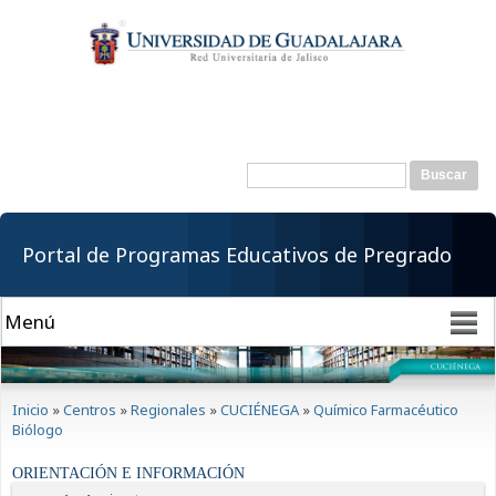
Pasar al
contenido
principal
Buscar
Formulario de
búsqueda
Portal de Programas Educativos de Pregrado
Se encuentra usted aquí
Inicio
»
Centros
»
Regionales
»
CUCIÉNEGA
»
Químico Farmacéutico
Biólogo
ORIENTACIÓN E INFORMACIÓN