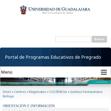
Pasar al
contenido
principal
Buscar
Formulario de
búsqueda
Portal de Programas Educativos de Pregrado
Se encuentra usted aquí
Inicio
»
Centros
»
Regionales
»
CUCIÉNEGA
»
Químico Farmacéutico
Biólogo
ORIENTACIÓN E INFORMACIÓN