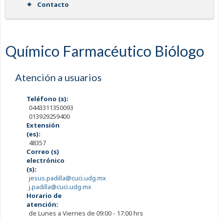
Contacto
Químico Farmacéutico Biólogo
Atención a usuarios
Teléfono (s):
0443311350093
013929259400
Extensión
(es):
48357
Correo (s)
electrónico
(s):
jesus.padilla@cuci.udg.mx
j.padilla@cuci.udg.mx
Horario de
atención:
de Lunes a Viernes de 09:00 - 17:00 hrs