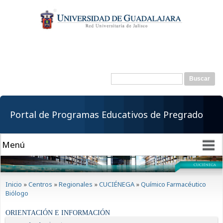
Pasar al
contenido
principal
Buscar
Formulario de
búsqueda
Portal de Programas Educativos de Pregrado
Se encuentra usted aquí
Inicio
»
Centros
»
Regionales
»
CUCIÉNEGA
»
Químico Farmacéutico
Biólogo
ORIENTACIÓN E INFORMACIÓN