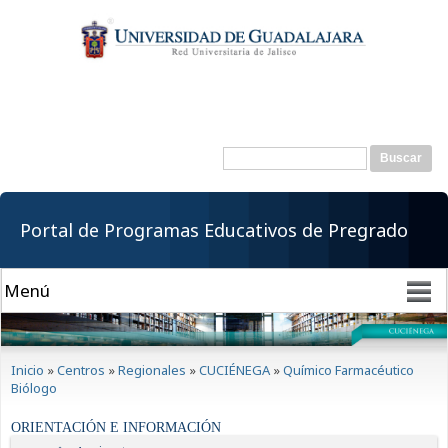
Pasar al
contenido
principal
Buscar
Formulario de
búsqueda
Portal de Programas Educativos de Pregrado
Se encuentra usted aquí
Inicio
»
Centros
»
Regionales
»
CUCIÉNEGA
»
Químico Farmacéutico
Biólogo
ORIENTACIÓN E INFORMACIÓN