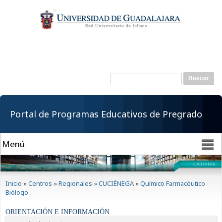
Pasar al
contenido
principal
Buscar
Formulario de
búsqueda
Portal de Programas Educativos de Pregrado
Se encuentra usted aquí
Inicio
»
Centros
»
Regionales
»
CUCIÉNEGA
»
Químico Farmacéutico
Biólogo
ORIENTACIÓN E INFORMACIÓN