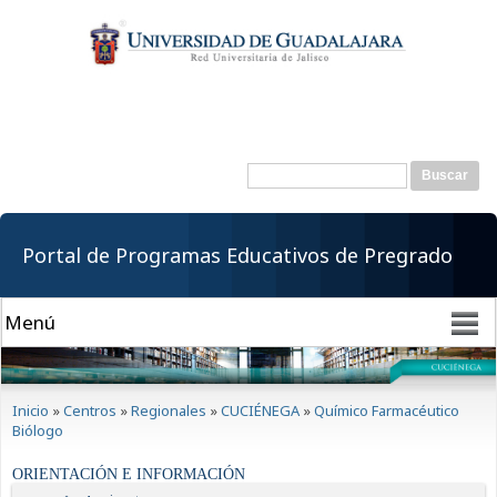
Pasar al
contenido
principal
Buscar
Formulario de
búsqueda
Portal de Programas Educativos de Pregrado
Se encuentra usted aquí
Inicio
»
Centros
»
Regionales
»
CUCIÉNEGA
»
Químico Farmacéutico
Biólogo
ORIENTACIÓN E INFORMACIÓN