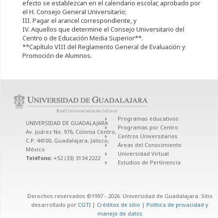
efecto se establezcan en el calendario escolar, aprobado por
el H. Consejo General Universitario;
III. Pagar el arancel correspondiente, y
IV. Aquellos que determine el Consejo Universitario del
Centro o de Educación Media Superior**.
**Capítulo VIII del Reglamento General de Evaluación y
Promoción de Alumnos.
Programas educativos
UNIVERSIDAD DE GUADALAJARA
Programas por Centro
Av. Juárez No. 976, Colonia Centro,
Centros Universitarios
C.P. 44100, Guadalajara, Jalisco,
Áreas del Conocimiento
México
Universidad Virtual
Teléfono:
+52 (33) 3134 2222
Estudios de Pertinencia
Derechos reservados ©1997 - 2026. Universidad de Guadalajara. Sitio
desarrollado por
CGTI
|
Créditos de sitio
|
Política de privacidad y
manejo de datos