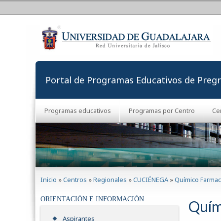
Portal de Programas Educativos de Preg
Programas educativos
Programas por Centro
Ce
Se encuentra usted aquí
Inicio
»
Centros
»
Regionales
»
CUCIÉNEGA
»
Químico Farmac
ORIENTACIÓN E INFORMACIÓN
Quím
Aspirantes