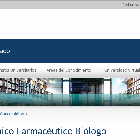
Red univer
Pasar al
contenido
principal
rado
ntros Universitarios
Áreas del Conocimiento
Universidad Virtual
éutico Biólogo
ico Farmacéutico Biólogo