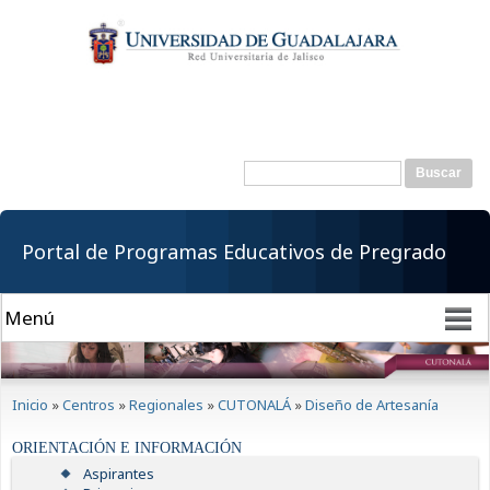
Pasar al
contenido
principal
Buscar
Formulario de
búsqueda
Portal de Programas Educativos de Pregrado
Se encuentra usted aquí
Inicio
»
Centros
»
Regionales
»
CUTONALÁ
»
Diseño de Artesanía
ORIENTACIÓN E INFORMACIÓN
Aspirantes