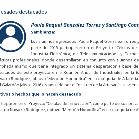
resados destacados
Paula Raquel González Torres y Santiago Con
Semblanza:
Los alumnos egresados: Paula Raquel González Torres y
parte de 2015 participaron en el Proyecto “Células de
Industria Electrónica, de Telecomunicaciones y Tecno
ácticas profesionales, donde desarrollaron en conjunto con alumnos de
mohada mismo que tiene integrado un sistema despertador a base de 
sultados de este proyecto en la Reunión Anual de Industriales en la E
varro Rodríguez, obtuvo “Mención Honorífica” en la categoría de Alfarería
l Galardón Jalisco 2016 organizado por el Instituto de la Artesanía Jaliscien
tivos o hechos que lo hacen destacado:
rticiparon en el Proyecto “Células de Innovación”, como parte de sus práct
cardo Navarro Rodríguez, obtuvo “Mención Honorífica” en la categoría de Al