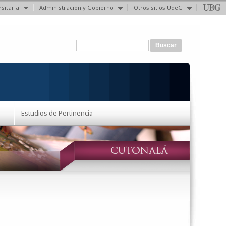
sitaria
Administración y Gobierno
Otros sitios UdeG
Formulario de búsqueda
Buscar
Estudios de Pertinencia