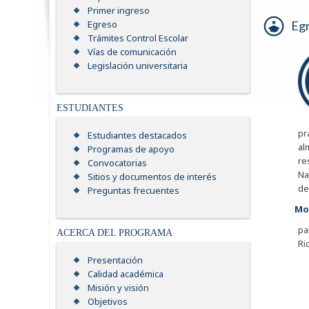
Primer ingreso
Eg
Egreso
Trámites Control Escolar
Vías de comunicación
Legislación universitaria
ESTUDIANTES
pr
Estudiantes destacados
al
Programas de apoyo
re
Convocatorias
Na
Sitios y documentos de interés
de
Preguntas frecuentes
Mo
pa
ACERCA DEL PROGRAMA
Ri
Presentación
Calidad académica
Misión y visión
Objetivos