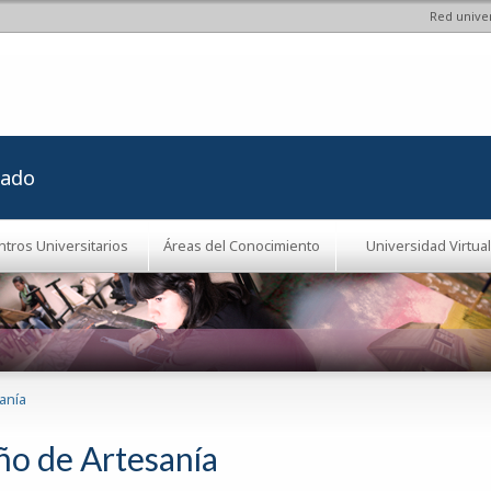
Red univer
Pasar al
contenido
principal
rado
ntros Universitarios
Áreas del Conocimiento
Universidad Virtual
anía
ño de Artesanía