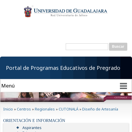
Pasar al
contenido
principal
Buscar
Formulario de
búsqueda
Portal de Programas Educativos de Pregrado
Se encuentra usted aquí
Inicio
»
Centros
»
Regionales
»
CUTONALÁ
»
Diseño de Artesanía
ORIENTACIÓN E INFORMACIÓN
Aspirantes