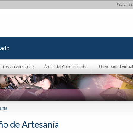
Red univer
Pasar al
contenido
principal
rado
ntros Universitarios
Áreas del Conocimiento
Universidad Virtual
anía
ño de Artesanía