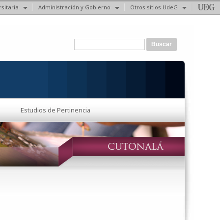
sitaria
Administración y Gobierno
Otros sitios UdeG
Formulario de búsqueda
Buscar
Estudios de Pertinencia