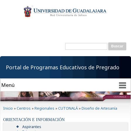
Pasar al
contenido
principal
Buscar
Formulario de
búsqueda
Portal de Programas Educativos de Pregrado
Se encuentra usted aquí
Inicio
»
Centros
»
Regionales
»
CUTONALÁ
»
Diseño de Artesanía
ORIENTACIÓN E INFORMACIÓN
Aspirantes