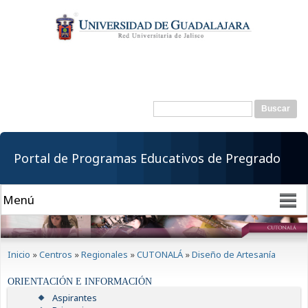
Pasar al
contenido
principal
Buscar
Formulario de
búsqueda
Portal de Programas Educativos de Pregrado
Se encuentra usted aquí
Inicio
»
Centros
»
Regionales
»
CUTONALÁ
»
Diseño de Artesanía
ORIENTACIÓN E INFORMACIÓN
Aspirantes