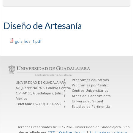
Diseño de Artesanía
guia_lida_1.pdf
Programas educativos
UNIVERSIDAD DE GUADALAJARA
Programas por Centro
Av. Juárez No. 976, Colonia Centro,
Centros Universitarios
C.P. 44100, Guadalajara, Jalisco,
Áreas del Conocimiento
México
Universidad Virtual
Teléfono:
+52 (33) 3134 2222
Estudios de Pertinencia
Derechos reservados ©1997 - 2026. Universidad de Guadalajara. Sitio
desarrollado por
CGTI
|
Créditos de sitio
|
Política de privacidad y