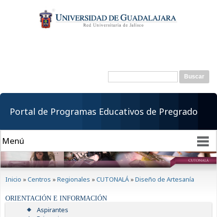
Pasar al
contenido
principal
Buscar
Formulario de
búsqueda
Portal de Programas Educativos de Pregrado
Se encuentra usted aquí
Inicio
»
Centros
»
Regionales
»
CUTONALÁ
»
Diseño de Artesanía
ORIENTACIÓN E INFORMACIÓN
Aspirantes