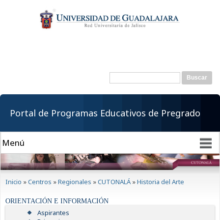
Pasar al
contenido
principal
Buscar
Formulario de
búsqueda
Portal de Programas Educativos de Pregrado
Se encuentra usted aquí
Inicio
»
Centros
»
Regionales
»
CUTONALÁ
»
Historia del Arte
ORIENTACIÓN E INFORMACIÓN
Aspirantes