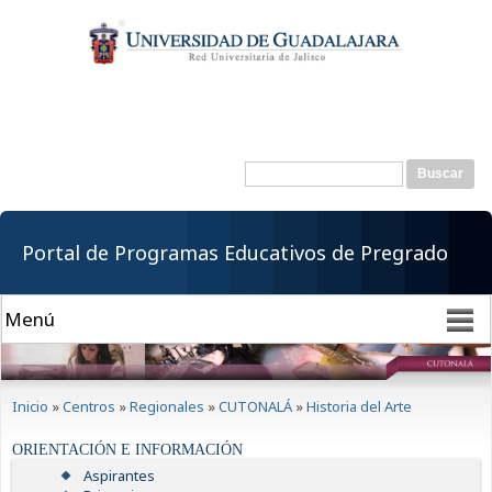
Pasar al
contenido
principal
Buscar
Formulario de
búsqueda
Portal de Programas Educativos de Pregrado
Se encuentra usted aquí
Inicio
»
Centros
»
Regionales
»
CUTONALÁ
»
Historia del Arte
ORIENTACIÓN E INFORMACIÓN
Aspirantes