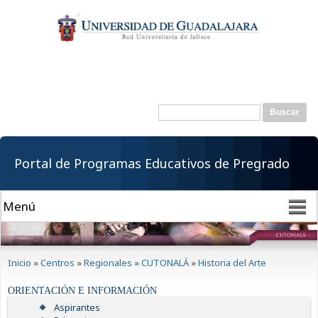
Pasar al
contenido
principal
Buscar
Formulario de
búsqueda
Portal de Programas Educativos de Pregrado
Se encuentra usted aquí
Inicio
»
Centros
»
Regionales
»
CUTONALÁ
»
Historia del Arte
ORIENTACIÓN E INFORMACIÓN
Aspirantes