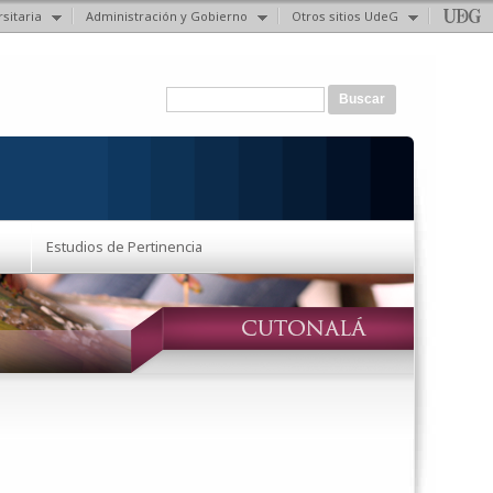
sitaria
Administración y Gobierno
Otros sitios UdeG
Formulario de búsqueda
Buscar
Estudios de Pertinencia