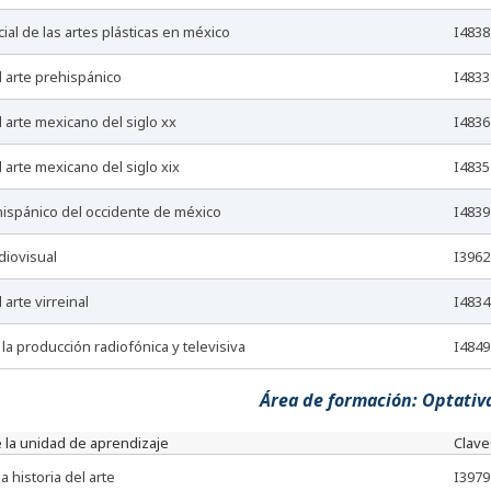
ocial de las artes plásticas en méxico
I4838
el arte prehispánico
I4833
el arte mexicano del siglo xx
I4836
el arte mexicano del siglo xix
I4835
rehispánico del occidente de méxico
I4839
udiovisual
I3962
l arte virreinal
I4834
e la producción radiofónica y televisiva
I4849
Área de formación: Optativ
 la unidad de aprendizaje
Clave
la historia del arte
I3979