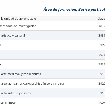
Área de formación: Básica particul
 la unidad de aprendizaje
Clav
y métodos de investigación
I483
 artístico y cultural
I393
a
I392
I393
a
I393
el arte medieval y renacentista
I391
el arte latinoamericano, prehispánico y virreinal
I392
el arte antiguo y clásico
I391
e las culturas
I392