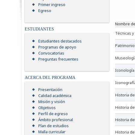
Primer ingreso
Egreso
nombre de
ESTUDIANTES
técnicas 
Estudiantes destacados
patrimonio
Programas de apoyo
Convocatorias
museologí
Preguntas frecuentes
iconología
ACERCA DEL PROGRAMA
iconografí
Presentación
historia d
Calidad académica
Misión y visión
historia d
Objetivos
Perfil de egreso
historia d
Ámbito profesional
Plan de estudios
Malla curricular
historia d