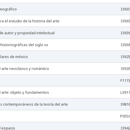
seográfico
I393
ra el estudio de la historia del arte
I393
de autor y propiedad intelectual
I393
 historiográficas del siglo xx
I393
ulares de méxico
I392
el arte neoclásico y romántico
l3920
F111
del arte: objeto y fundamentos
L391
s contemporáneos de la teoría del arte
3981
P055
el espacio
I394