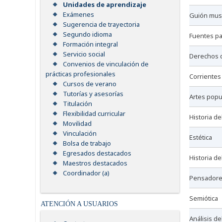
Unidades de aprendizaje
Exámenes
guión mu
Sugerencia de trayectoria
Segundo idioma
fuentes pa
Formación integral
Servicio social
derechos 
Convenios de vinculación de
prácticas profesionales
corrientes
Cursos de verano
Tutorías y asesorías
artes pop
Titulación
Flexibilidad curricular
historia d
Movilidad
Vinculación
estética
Bolsa de trabajo
Egresados destacados
historia 
Maestros destacados
Coordinador (a)
pensadore
semiótica
ATENCIÓN A USUARIOS
análisis d