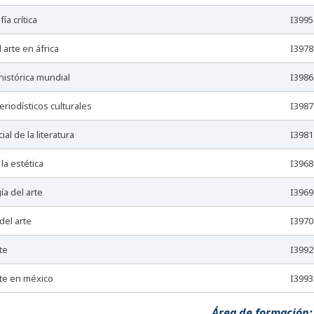
fía crítica
I3995
el arte en áfrica
I3978
 histórica mundial
I3986
eriodísticos culturales
I3987
cial de la literatura
I3981
 la estética
I3968
ía del arte
I3969
 del arte
I3970
rte
I3992
arte en méxico
I3993
Área de formación: