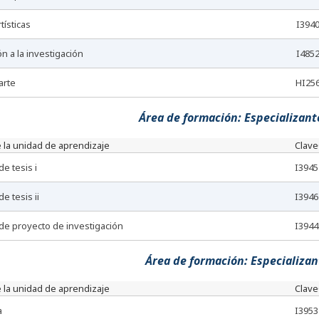
rtísticas
I394
ón a la investigación
I485
 arte
HI25
Área de formación: Especializante
 la unidad de aprendizaje
Clave
de tesis i
I3945
de tesis ii
I3946
 de proyecto de investigación
I3944
Área de formación: Especializant
 la unidad de aprendizaje
Clave
a
I3953