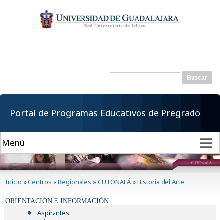
Pasar al
contenido
principal
Buscar
Formulario de
búsqueda
Portal de Programas Educativos de Pregrado
Se encuentra usted aquí
Inicio
»
Centros
»
Regionales
»
CUTONALÁ
»
Historia del Arte
ORIENTACIÓN E INFORMACIÓN
Aspirantes