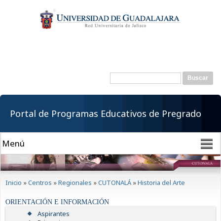
Pasar al
contenido
principal
Buscar
Formulario de
búsqueda
Portal de Programas Educativos de Pregrado
Se encuentra usted aquí
Inicio
»
Centros
»
Regionales
»
CUTONALÁ
»
Historia del Arte
ORIENTACIÓN E INFORMACIÓN
Aspirantes