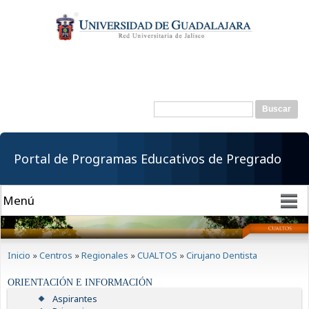
Pasar al
contenido
principal
Buscar
Formulario de
búsqueda
Portal de Programas Educativos de Pregrado
Se encuentra usted aquí
Inicio
»
Centros
»
Regionales
»
CUALTOS
»
Cirujano Dentista
ORIENTACIÓN E INFORMACIÓN
Aspirantes