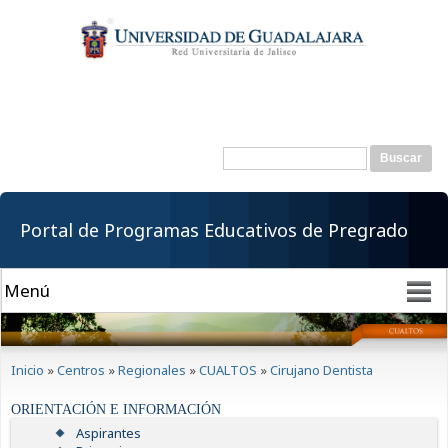
Pasar al
contenido
principal
Buscar
Formulario de
búsqueda
Portal de Programas Educativos de Pregrado
Se encuentra usted aquí
Inicio
»
Centros
»
Regionales
»
CUALTOS
»
Cirujano Dentista
ORIENTACIÓN E INFORMACIÓN
Aspirantes