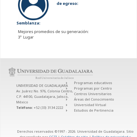
de egreso:
Semblanza:
Mejores promedios de su generación:
3º Lugar
Programas educativos
UNIVERSIDAD DE GUADALAJARA
Programas por Centro
Av. Juárez No. 976, Colonia Centro,
Centros Universitarios
C.P. 44100, Guadalajara, Jalisco,
Áreas del Conocimiento
México
Universidad Virtual
Teléfono:
+52 (33) 3134 2222
Estudios de Pertinencia
Derechos reservados ©1997 - 2026. Universidad de Guadalajara. Sitio
desarrollado por
CGTI
|
Créditos de sitio
|
Política de privacidad y