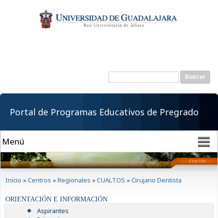
Pasar al
contenido
principal
Buscar
Formulario de
búsqueda
Portal de Programas Educativos de Pregrado
Se encuentra usted aquí
Inicio
»
Centros
»
Regionales
»
CUALTOS
»
Cirujano Dentista
ORIENTACIÓN E INFORMACIÓN
Aspirantes