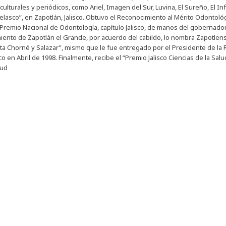
 culturales y periódicos, como Ariel, Imagen del Sur, Luvina, El Sureño, El Inf
lasco”, en Zapotlán, Jalisco. Obtuvo el Reconocimiento al Mérito Odontológic
Premio Nacional de Odontología, capítulo Jalisco, de manos del gobernador 
ento de Zapotlán el Grande, por acuerdo del cabildo, lo nombra Zapotlense 
ta Chorné y Salazar”, mismo que le fue entregado por el Presidente de la R
o en Abril de 1998. Finalmente, recibe el “Premio Jalisco Ciencias de la Sal
lud