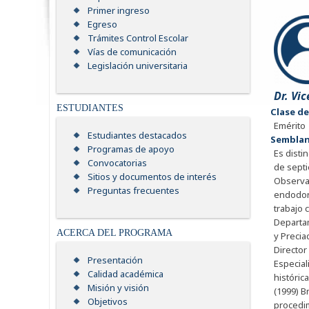
Primer ingreso
Egreso
Trámites Control Escolar
Vías de comunicación
Legislación universitaria
Dr. Vi
ESTUDIANTES
Clase d
Emérito
Estudiantes destacados
Sembla
Programas de apoyo
Es disti
Convocatorias
de septi
Sitios y documentos de interés
Observac
Preguntas frecuentes
endodonc
trabajo 
Departam
ACERCA DEL PROGRAMA
y Precia
Director
Presentación
Especial
Calidad académica
históric
Misión y visión
(1999) B
Objetivos
procedim