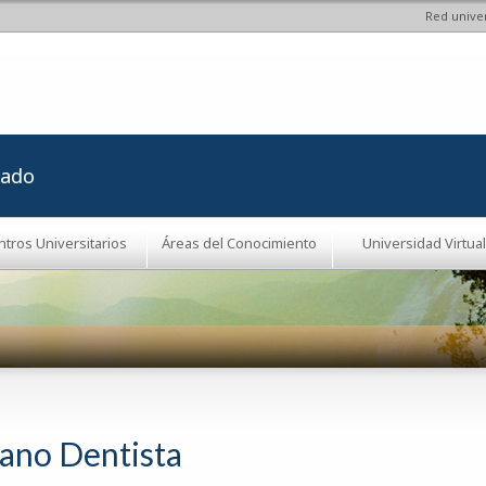
Red univer
Pasar al
contenido
principal
rado
ntros Universitarios
Áreas del Conocimiento
Universidad Virtual
jano Dentista