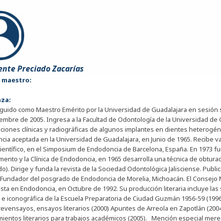
cente Preciado Zacarías
e maestro:
nza:
nguido como Maestro Emérito por la Universidad de Guadalajara en sesión 
embre de 2005. Ingresa a la Facultad de Odontología de la Universidad de G
iones clínicas y radiográficas de algunos implantes en dientes heterogén
ia aceptada en la Universidad de Guadalajara, en Junio de 1965. Recibe var
científico, en el Simposium de Endodoncia de Barcelona, España. En 1973 fun
ento y la Clínica de Endodoncia, en 1965 desarrolla una técnica de obtur
do). Dirige y funda la revista de la Sociedad Odontológica Jalisciense. Publi
 Fundador del posgrado de Endodoncia de Morelia, Michoacán. El Consejo M
ista en Endodoncia, en Octubre de 1992. Su producción literaria incluye las
a e iconográfica de la Escuela Preparatoria de Ciudad Guzmán 1956-59 (199
revensayos, ensayos literarios (2000) Apuntes de Arreola en Zapotlán (2004)
ientos literarios para trabajos académicos (2005). Mención especial merec