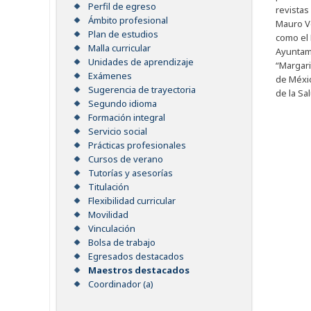
Perfil de egreso
revistas
Ámbito profesional
Mauro Ve
Plan de estudios
como el 
Malla curricular
Ayuntami
Unidades de aprendizaje
“Margari
Exámenes
de Méxic
Sugerencia de trayectoria
de la Sa
Segundo idioma
Formación integral
Servicio social
Prácticas profesionales
Cursos de verano
Tutorías y asesorías
Titulación
Flexibilidad curricular
Movilidad
Vinculación
Bolsa de trabajo
Egresados destacados
Maestros destacados
Coordinador (a)