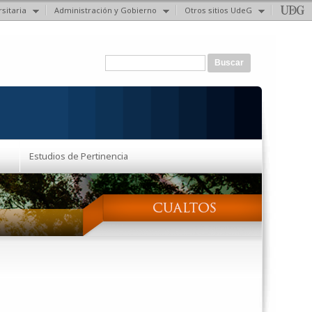
sitaria
Administración y Gobierno
Otros sitios UdeG
Formulario de búsqueda
Buscar
Estudios de Pertinencia