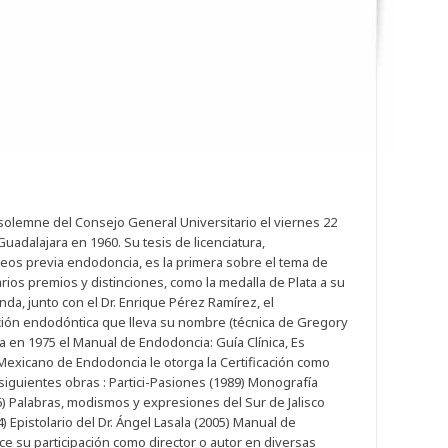
solemne del Consejo General Universitario el viernes 22
uadalajara en 1960. Su tesis de licenciatura,
eos previa endodoncia, es la primera sobre el tema de
ios premios y distinciones, como la medalla de Plata a su
da, junto con el Dr. Enrique Pérez Ramírez, el
ación endodóntica que lleva su nombre (técnica de Gregory
ca en 1975 el Manual de Endodoncia: Guía Clínica, Es
exicano de Endodoncia le otorga la Certificación como
 siguientes obras : Partici-Pasiones (1989) Monografía
6) Palabras, modismos y expresiones del Sur de Jalisco
 Epistolario del Dr. Ángel Lasala (2005) Manual de
e su participación como director o autor en diversas