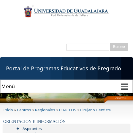
Pasar al
contenido
principal
Buscar
Formulario de
búsqueda
Portal de Programas Educativos de Pregrado
Se encuentra usted aquí
Inicio
»
Centros
»
Regionales
»
CUALTOS
»
Cirujano Dentista
ORIENTACIÓN E INFORMACIÓN
Aspirantes