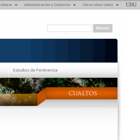
sitaria
Administración y Gobierno
Otros sitios UdeG
Formulario de búsqueda
Buscar
Estudios de Pertinencia