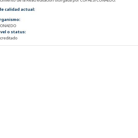
ncimiento de la Reacreditación otorgada por COPAES/CONAEDO.
de calidad actual:
rganismo:
CONAEDO
ivel o status:
creditado