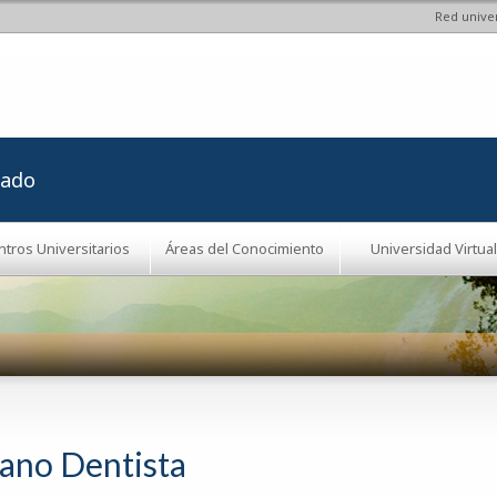
Red univer
Pasar al
contenido
principal
rado
ntros Universitarios
Áreas del Conocimiento
Universidad Virtual
jano Dentista