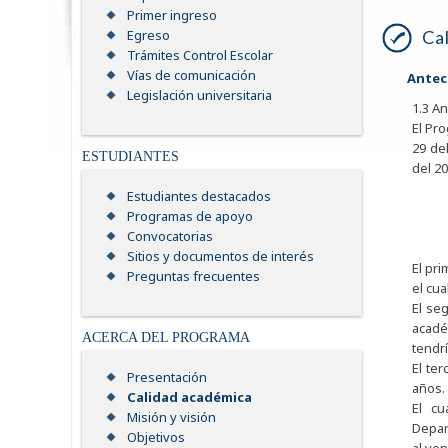
Primer ingreso
Ca
Egreso
Trámites Control Escolar
Vías de comunicación
Antec
Legislación universitaria
1.3 A
El Pr
29 de
ESTUDIANTES
del 20
Estudiantes destacados
Programas de apoyo
Convocatorias
Sitios y documentos de interés
El pri
Preguntas frecuentes
el cua
El se
acadé
ACERCA DEL PROGRAMA
tendr
El te
Presentación
años.
Calidad académica
El cu
Misión y visión
Depar
Objetivos