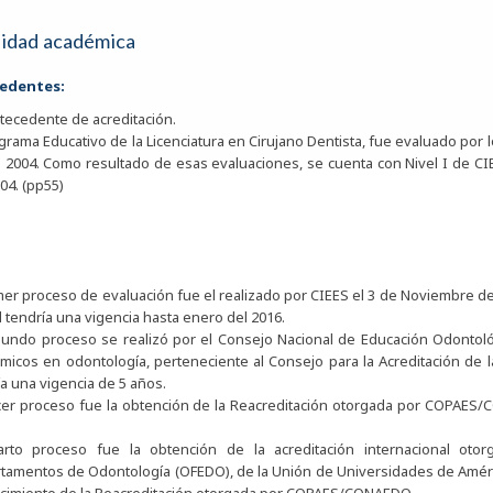
lidad académica
edentes:
ntecedente de acreditación.
ograma Educativo de la Licenciatura en Cirujano Dentista, fue evaluado por
l 2004. Como resultado de esas evaluaciones, se cuenta con Nivel I de CIEE
04. (pp55)
mer proceso de evaluación fue el realizado por CIEES el 3 de Noviembre de 
l tendría una vigencia hasta enero del 2016.
gundo proceso se realizó por el Consejo Nacional de Educación Odonto
micos en odontología, perteneciente al Consejo para la Acreditación de l
ía una vigencia de 5 años.
rcer proceso fue la obtención de la Reacreditación otorgada por COPAES
arto proceso fue la obtención de la acreditación internacional oto
tamentos de Odontología (OFEDO), de la Unión de Universidades de Améric