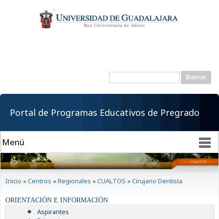
Pasar al
contenido
principal
Buscar
Formulario de
búsqueda
Portal de Programas Educativos de Pregrado
Se encuentra usted aquí
Inicio
»
Centros
»
Regionales
»
CUALTOS
»
Cirujano Dentista
ORIENTACIÓN E INFORMACIÓN
Aspirantes