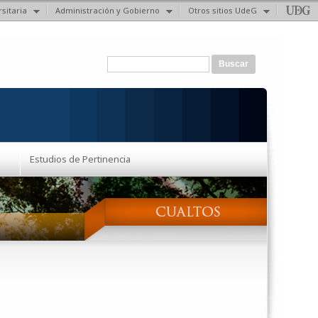
sitaria
Administración y Gobierno
Otros sitios UdeG
Formulario de búsqueda
Buscar
Estudios de Pertinencia