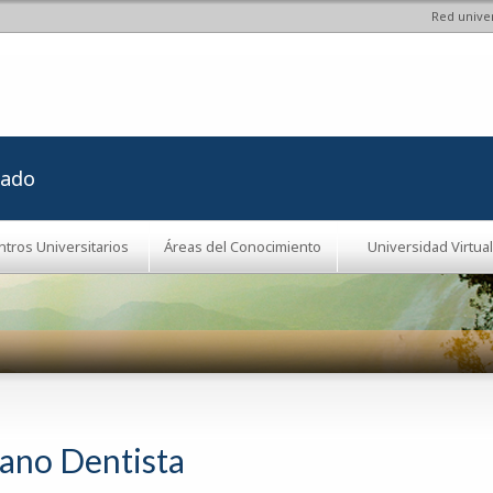
Red univer
Pasar al
contenido
principal
rado
ntros Universitarios
Áreas del Conocimiento
Universidad Virtual
jano Dentista