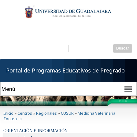
Pasar al
contenido
principal
Buscar
Formulario de
búsqueda
Portal de Programas Educativos de Pregrado
Se encuentra usted aquí
Inicio
»
Centros
»
Regionales
»
CUSUR
»
Medicina Veterinaria
Zootecnia
ORIENTACIÓN E INFORMACIÓN