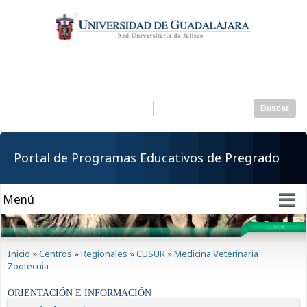
Pasar al
contenido
principal
Buscar
Formulario de
búsqueda
Portal de Programas Educativos de Pregrado
Se encuentra usted aquí
Inicio
»
Centros
»
Regionales
»
CUSUR
»
Medicina Veterinaria
Zootecnia
ORIENTACIÓN E INFORMACIÓN