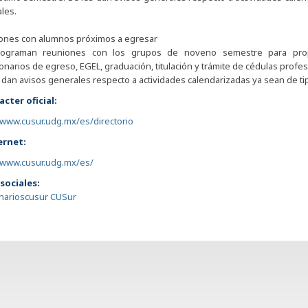
ales.
ones con alumnos próximos a egresar
ograman reuniones con los grupos de noveno semestre para proporc
onarios de egreso, EGEL, graduación, titulación y trámite de cédulas profes
 dan avisos generales respecto a actividades calendarizadas ya sean de tip
acter oficial:
/www.cusur.udg.mx/es/directorio
ernet:
//www.cusur.udg.mx/es/
sociales:
inarioscusur CUSur