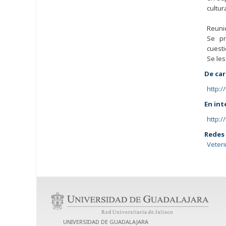
cultur
Reuni
Se pr
cuesti
Se les
De car
http:/
En int
http:
Redes 
Veter
UNIVERSIDAD DE GUADALAJARA