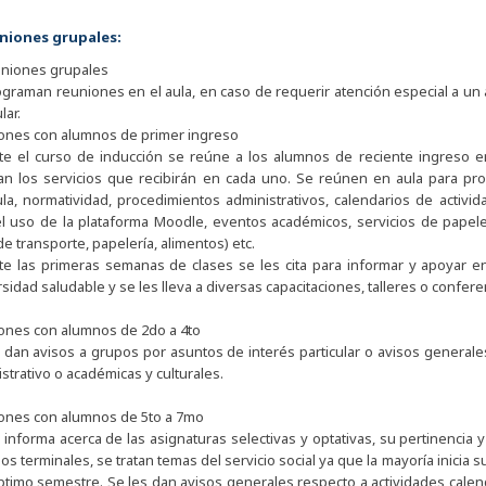
uniones grupales:
uniones grupales
ograman reuniones en el aula, en caso de requerir atención especial a u
lar.
ones con alumnos de primer ingreso
te el curso de inducción se reúne a los alumnos de reciente ingreso en 
can los servicios que recibirán en cada uno. Se reúnen en aula para pr
ula, normatividad, procedimientos administrativos, calendarios de activid
l uso de la plataforma Moodle, eventos académicos, servicios de papeler
de transporte, papelería, alimentos) etc.
te las primeras semanas de clases se les cita para informar y apoyar en
sidad saludable y se les lleva a diversas capacitaciones, talleres o confere
ones con alumnos de 2do a 4to
 dan avisos a grupos por asuntos de interés particular o avisos generale
strativo o académicas y culturales.
ones con alumnos de 5to a 7mo
 informa acerca de las asignaturas selectivas y optativas, su pertinencia 
clos terminales, se tratan temas del servicio social ya que la mayoría inicia 
timo semestre. Se les dan avisos generales respecto a actividades calen