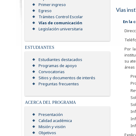
Primer ingreso
Vías ins
Egreso
Trámites Control Escolar
En la 
Vías de comunicación
Legislación universitaria
Direcc
Teléfo
ESTUDIANTES
Por la
instit
Estudiantes destacados
su ate
Programas de apoyo
áreas
Convocatorias
Pre
Sitios y documentos de interés
Pro
Preguntas frecuentes
Rev
Sol
ACERCA DEL PROGRAMA
So
In
Presentación
Inf
Calidad académica
In
Misión y visión
Objetivos
Expli