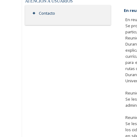
ATENCIÓN A USUARIOS
En re
Contacto
En re
Se pr
particu
Reuni
Duran
expli
curríc
para e
rutas 
Duran
Univer
Reuni
Se les
admini
Reuni
Se les
los ci
en sép