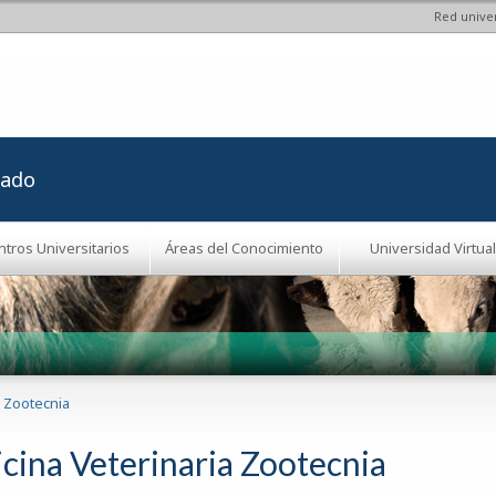
Red univer
Pasar al
contenido
principal
rado
ntros Universitarios
Áreas del Conocimiento
Universidad Virtual
a Zootecnia
cina Veterinaria Zootecnia