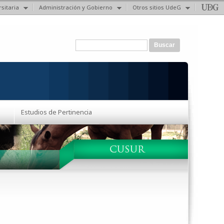
sitaria
Administración y Gobierno
Otros sitios UdeG
Formulario de búsqueda
Buscar
Estudios de Pertinencia