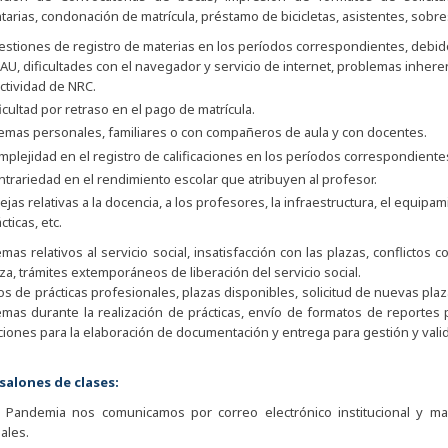
tarias, condonación de matrícula, préstamo de bicicletas, asistentes, sobres
stiones de registro de materias en los períodos correspondientes, debido
AU, dificultades con el navegador y servicio de internet, problemas inhere
ctividad de NRC.
icultad por retraso en el pago de matrícula.
lemas personales, familiares o con compañeros de aula y con docentes.
mplejidad en el registro de calificaciones en los períodos correspondien
trariedad en el rendimiento escolar que atribuyen al profesor.
jas relativas a la docencia, a los profesores, la infraestructura, el equipam
cticas, etc.
mas relativos al servicio social, insatisfacción con las plazas, conflicto
za, trámites extemporáneos de liberación del servicio social.
s de prácticas profesionales, plazas disponibles, solicitud de nuevas pla
mas durante la realización de prácticas, envío de formatos de reportes pa
ciones para la elaboración de documentación y entrega para gestión y valid
 salones de clases:
a Pandemia nos comunicamos por correo electrónico institucional y 
ales.