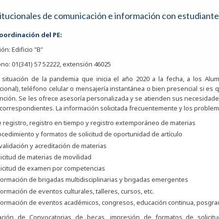
titucionales de comunicación e información con estudiante
coordinación del PE:
ión: Edificio "B"
no: 01(341) 57 52222, extensión 46025
 situación de la pandemia que inicia el año 2020 a la fecha, a los Alum
ucional), teléfono celular o mensajería instantánea o bien presencial si es q
nción. Se les ofrece asesoría personalizada y se atienden sus necesidades 
 correspondientes. La información solicitada frecuentemente y los probl
 registro, registro en tiempo y registro extemporáneo de materias
cedimiento y formatos de solicitud de oportunidad de artículo
alidación y acreditación de materias
icitud de materias de movilidad
licitud de examen por competencias
formación de brigadas multidisciplinarias y brigadas emergentes
ormación de eventos culturales, talleres, cursos, etc.
formación de eventos académicos, congresos, educación continua, posgra
cación de Convocatorias de becas, impresión de formatos de solicit