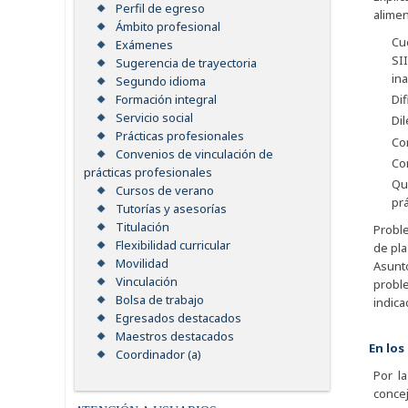
Perfil de egreso
alimen
Ámbito profesional
Cue
Exámenes
SII
Sugerencia de trayectoria
ina
Segundo idioma
Dif
Formación integral
Servicio social
Di
Prácticas profesionales
Co
Convenios de vinculación de
Con
prácticas profesionales
Que
Cursos de verano
prá
Tutorías y asesorías
Titulación
Proble
Flexibilidad curricular
de pla
Movilidad
Asunto
Vinculación
proble
Bolsa de trabajo
indica
Egresados destacados
Maestros destacados
En los
Coordinador (a)
Por l
concej