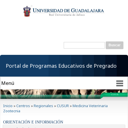
Pasar al
contenido
principal
Buscar
Formulario de
búsqueda
Portal de Programas Educativos de Pregrado
Se encuentra usted aquí
Inicio
»
Centros
»
Regionales
»
CUSUR
»
Medicina Veterinaria
Zootecnia
ORIENTACIÓN E INFORMACIÓN