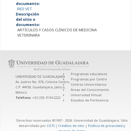
documento:
RED VET
Descripción
del sitio o
documento:
ARTÍCULOS Y CASOS CLÍNICOS DE MEDICINA
VETERINARA
Programas educativos
UNIVERSIDAD DE GUADALAJARA
Programas por Centro
Av. Juárez No. 976, Colonia Centro,
Centros Universitarios
C.P. 44100, Guadalajara, Jalisco,
Áreas del Conocimiento
México
Universidad Virtual
Teléfono:
+52 (33) 3134 2222
Estudios de Pertinencia
Derechos reservados ©1997 - 2026. Universidad de Guadalajara. Sitio
desarrollado por
CGTI
|
Créditos de sitio
|
Política de privacidad y
manejo de datos