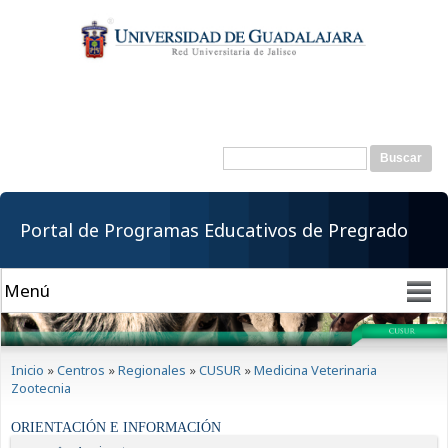
Pasar al
contenido
principal
Buscar
Formulario de
búsqueda
Portal de Programas Educativos de Pregrado
Se encuentra usted aquí
Inicio
»
Centros
»
Regionales
»
CUSUR
»
Medicina Veterinaria
Zootecnia
ORIENTACIÓN E INFORMACIÓN